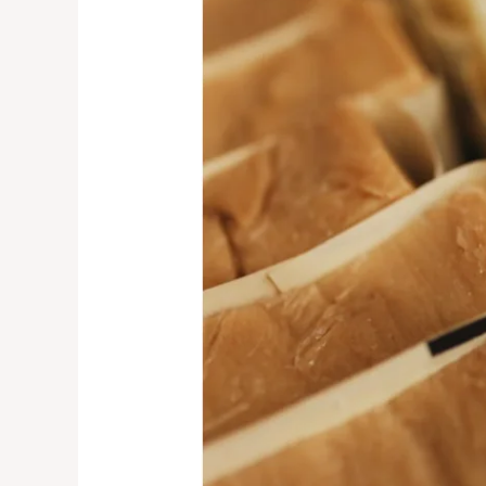
Das
Beste
für
Ihren
Körper
sind
Naturseifen