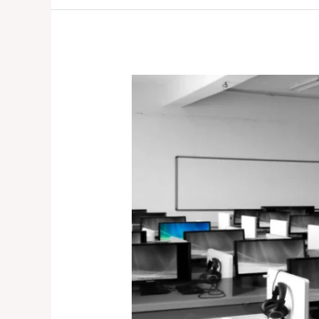
Die
sauberen
Büroräume
durch
eine
professionelle
Firma