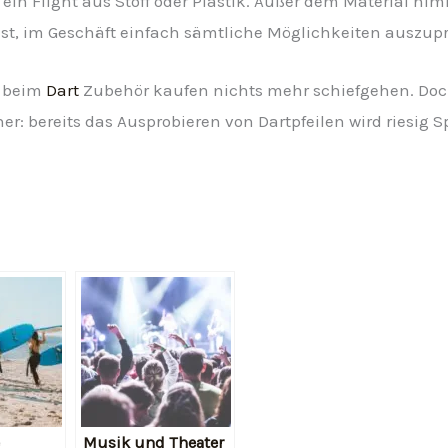
 ein Flight aus Stoff oder Plastik. Außer dem Material ni
ist, im Geschäft einfach sämtliche Möglichkeiten auszupr
n beim
Dart
Zubehör kaufen nichts mehr schiefgehen. Doch 
her: bereits das Ausprobieren von Dartpfeilen wird riesig
e
Musik und Theater