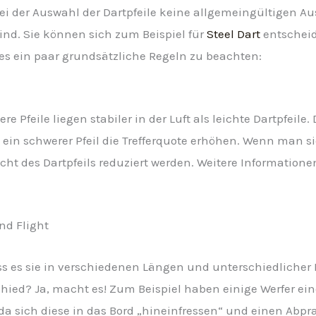
ei der Auswahl der Dartpfeile keine allgemeingültigen Aus
ind. Sie können sich zum Beispiel für
Steel Dart
entscheide
t es ein paar grundsätzliche Regeln zu beachten:
re Pfeile liegen stabiler in der Luft als leichte Dartpfeile
 ein schwerer Pfeil die Trefferquote erhöhen. Wenn man si
cht des Dartpfeils reduziert werden. Weitere Information
und Flight
ass es sie in verschiedenen Längen und unterschiedlicher 
ied? Ja, macht es! Zum Beispiel haben einige Werfer einen
, da sich diese in das Bord „hineinfressen“ und einen Abpr