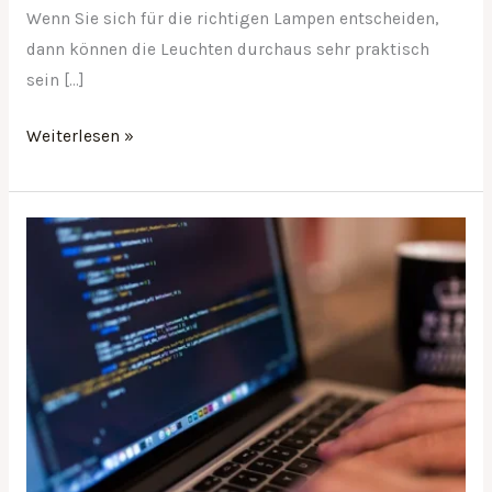
Wenn Sie sich für die richtigen Lampen entscheiden,
dann können die Leuchten durchaus sehr praktisch
sein […]
Weiterlesen »
Überwachung
und
Pflege
eines
Netzwerks
ist
das
A
und