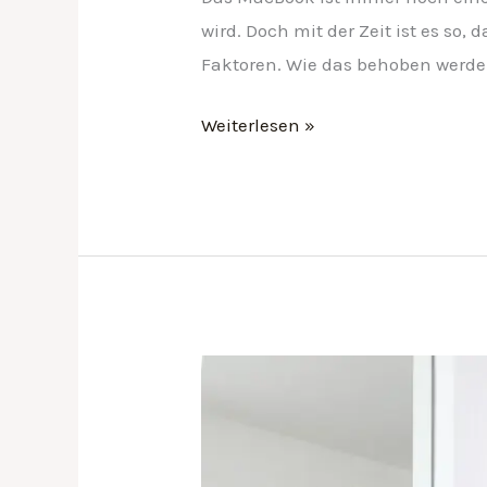
wird. Doch mit der Zeit ist es so
Faktoren. Wie das behoben werden
Weiterlesen »
Das
Badezimmer
einrichten:
Tipps