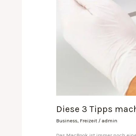
Diese 3 Tipps mac
Business
,
Freizeit
/
admin
Das MacBook ist immer noch eines