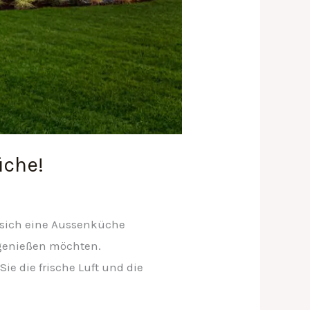
üche!
 sich eine Aussenküche
r genießen möchten.
e die frische Luft und die