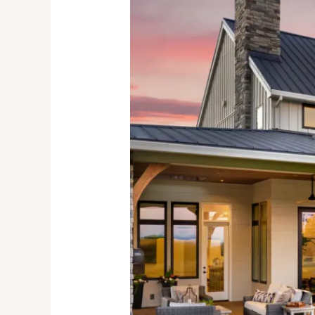
Dein
perfekter
Ort
der
Entspannung:
Eine
Aussenküche!