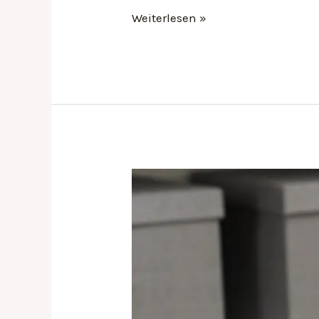
Weiterlesen »
Diese
3
Tipps
machen
dein
MacBook
schneller