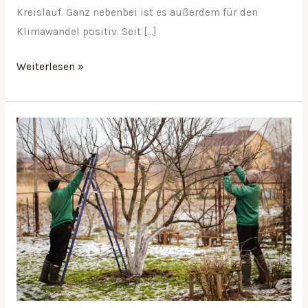
Kreislauf. Ganz nebenbei ist es außerdem für den
Klimawandel positiv. Seit […]
Weiterlesen »
Vorkehrungen
für
die
kalte
Jahreszeit
–
Tipps
und
Ideen!