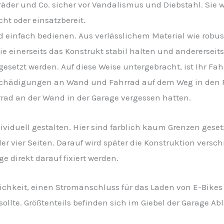
äder und Co. sicher vor Vandalismus und Diebstahl. Sie 
ht oder einsatzbereit.
d einfach bedienen. Aus verlässlichem Material wie robust
ie einerseits das Konstrukt stabil halten und andererseit
esetzt werden. Auf diese Weise untergebracht, ist Ihr Fa
eschädigungen an Wand und Fahrrad auf dem Weg in den F
rrad an der Wand in der Garage vergessen hatten.
dividuell gestalten. Hier sind farblich kaum Grenzen gese
er vier Seiten. Darauf wird später die Konstruktion versch
e direkt darauf fixiert werden.
ichkeit, einen Stromanschluss für das Laden von E-Bike
lte. Größtenteils befinden sich im Giebel der Garage A