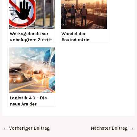
Werksgelände vor
Wandel der
unbefugtem Zutritt
Bauindustrie:
schützen
Effizienz und
Innovationen
Logistik 4.0 – Die
neue Ära der
industriellen
Verpackung
←
Vorheriger Beitrag
Nächster Beitrag
→