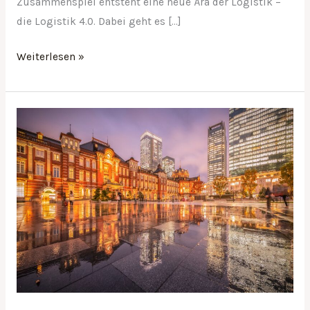
Zusammenspiel entsteht eine neue Ära der Logistik –
die Logistik 4.0. Dabei geht es […]
Weiterlesen »
Unsichtbare
Helfer
im
Kampf
gegen
Starkregen