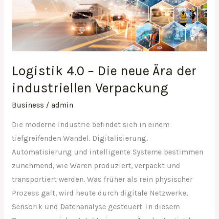
–
Die
neue
Ära
der
Logistik 4.0 – Die neue Ära der
industriellen
industriellen Verpackung
Verpackung
Business
/
admin
Die moderne Industrie befindet sich in einem
tiefgreifenden Wandel. Digitalisierung,
Automatisierung und intelligente Systeme bestimmen
zunehmend, wie Waren produziert, verpackt und
transportiert werden. Was früher als rein physischer
Prozess galt, wird heute durch digitale Netzwerke,
Sensorik und Datenanalyse gesteuert. In diesem