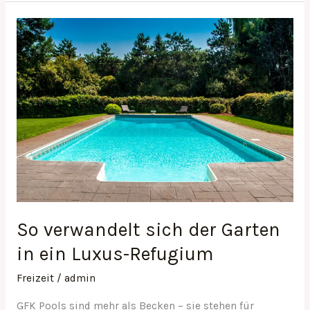
So
verwandelt
sich
der
Garten
in
ein
Luxus-
Refugium
So verwandelt sich der Garten
in ein Luxus-Refugium
Freizeit
/
admin
GFK Pools sind mehr als Becken – sie stehen für