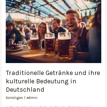
Traditionelle
Getränke
und
ihre
kulturelle
Bedeutung
in
Deutschland
Traditionelle Getränke und ihre
kulturelle Bedeutung in
Deutschland
Sonstiges
/
admin