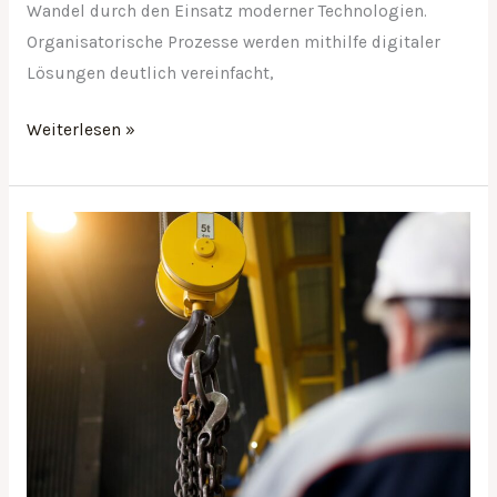
Wandel durch den Einsatz moderner Technologien.
Organisatorische Prozesse werden mithilfe digitaler
Lösungen deutlich vereinfacht,
Weiterlesen »
Kraft
trifft
Präzision:
Innovationen
in
der
Lastenbewegung