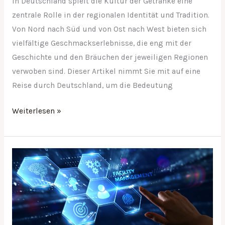
In Deutschland spielt die Kultur der Getränke eine
zentrale Rolle in der regionalen Identität und Tradition.
Von Nord nach Süd und von Ost nach West bieten sich
vielfältige Geschmackserlebnisse, die eng mit der
Geschichte und den Bräuchen der jeweiligen Regionen
verwoben sind. Dieser Artikel nimmt Sie mit auf eine
Reise durch Deutschland, um die Bedeutung
Weiterlesen »
Facility
Management
in
großen
Unternehmensstrukturen