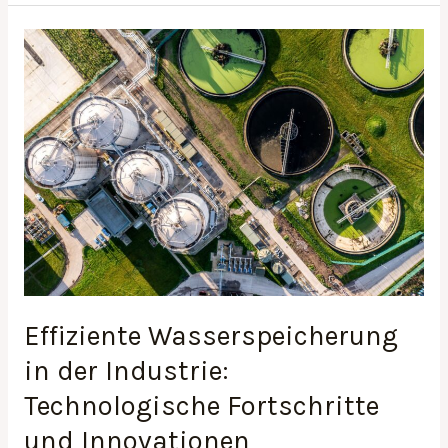
Effiziente
Wasserspeicherung
in
der
Industrie:
Technologische
Fortschritte
und
Innovationen
Effiziente Wasserspeicherung
in der Industrie:
Technologische Fortschritte
und Innovationen