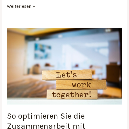
Weiterlesen »
So
optimieren
Sie
die
Zusammenarbeit
mit
regionalen
Partnern
So optimieren Sie die
Zusammenarbeit mit