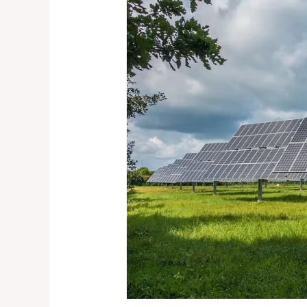
Sonnenenergie
effizient
nutzen