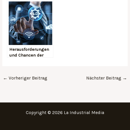
Industrie und
sind
Dienstleistungsunte
Industriebetriebe
rnehmen
angewiesen
Herausforderungen
und Chancen der
Digitalisierung in
der Industrie
←
Vorheriger Beitrag
Nächster Beitrag
→
Copyright © 2026 La Industrial Media