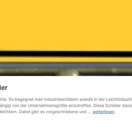
der
ustrie. So begegnet man Industrieschildern sowohl in der Leichtindustr
abhängig von der Unternehmensgröße anzutreffen. Diese Schilder die
Informatives
rleichtern. Dabei gibt es vorgeschriebene und …
weiterlesen
zum
Thema
Industrieschilder